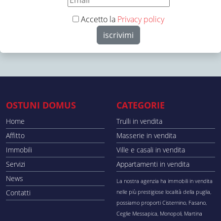
Accetto la
Privacy policy
OSTUNI DOMUS
CATEGORIE
Home
Trulli in vendita
Affitto
Masserie in vendita
Immobili
Ville e casali in vendita
Servizi
Appartamenti in vendita
News
La nostra agenzia ha immobili in vendita
Contatti
nelle più prestigiose località della puglia,
possiamo proporti Cisternino, Fasano,
Ceglie Messapica, Monopoli, Martina