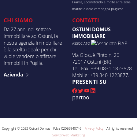
Franca, Locorotondo e molte altre zone
marine o della campagna pugliese
CHI SIAMO
CONTATTI
Da 27 anni nel settore
OSTUNI DOMUS
immobiliare ad Ostuni, la
IMMOBILIARE
nostra agenzia immobiliare
ASSOCIATO
è la scelta ideale per chi
Via Giosuè Pinto n. 26
vuole vendere o affittare
72017 Ostuni (BR)
immobili in Puglia.
Tel. Fax: +39 0831 1823528
Azienda
Mobile: +39 340 1223877.
PRESENTI SU
partoo
Copyright © 2023 Ostuni Domus
-
P.Iva 02093940746 -
Privacy Policy
-
All rights reserved -
Servizi Web Marketing